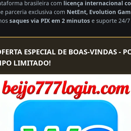
ataforma brasileira com
licença internacional c
 parceria exclusiva com
NetEnt, Evolution Gam
mos
saques via PIX em 2 minutos
e suporte 24/7
OFERTA ESPECIAL DE BOAS-VINDAS - P
PO LIMITADO!