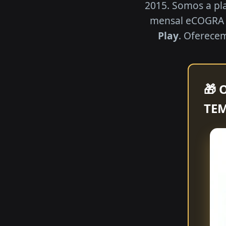
2015. Somos a pl
mensal eCOGRA e
Play
. Oferece
🎁 
TEM