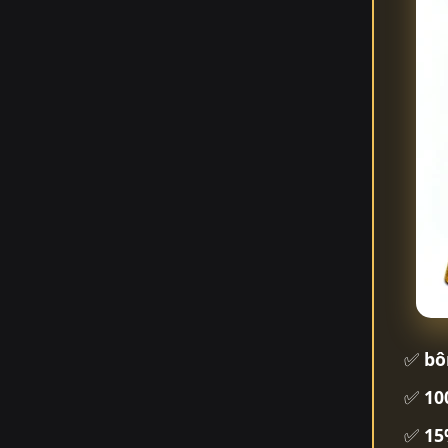
✅
bô
✅
10
✅
15