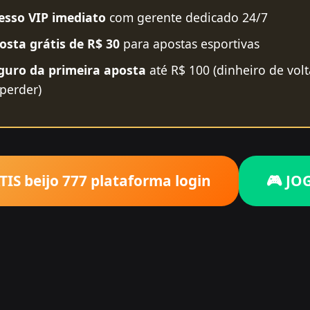
esso VIP imediato
com gerente dedicado 24/7
osta grátis de R$ 30
para apostas esportivas
guro da primeira aposta
até R$ 100 (dinheiro de volt
perder)
S beijo 777 plataforma login
🎮 JO