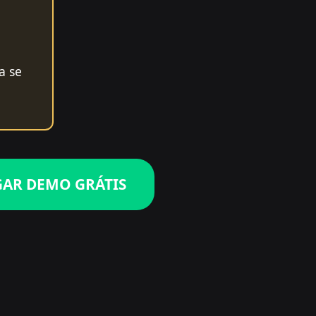
a se
GAR DEMO GRÁTIS