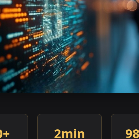
0+
2min
9