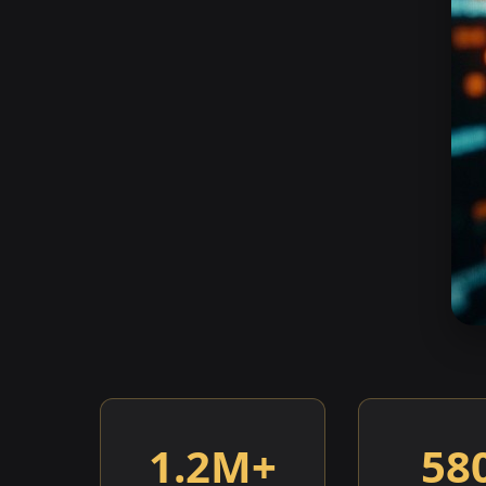
1.2M+
58