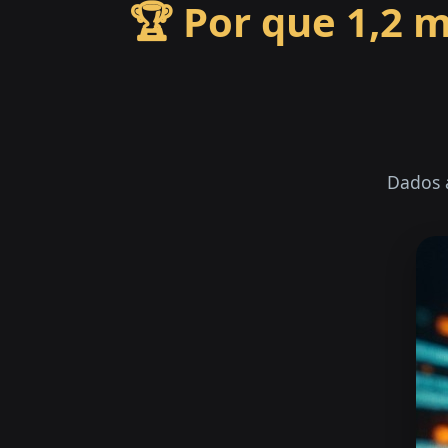
🏆 Por que 1,2 m
Dados a