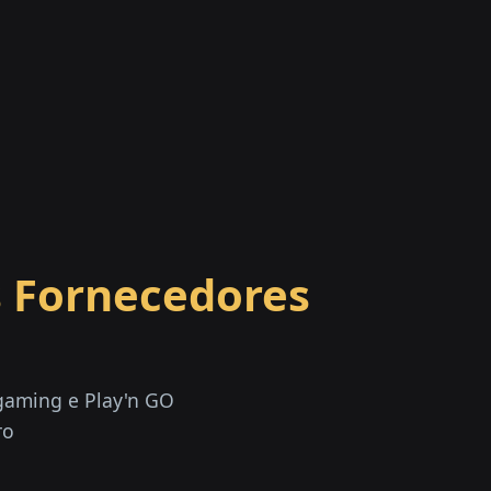
s Fornecedores
ogaming e Play'n GO
ro