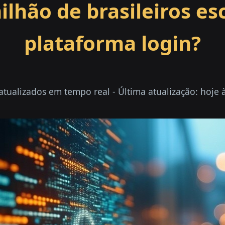
ilhão de brasileiros e
plataforma login?
tualizados em tempo real - Última atualização: hoje 