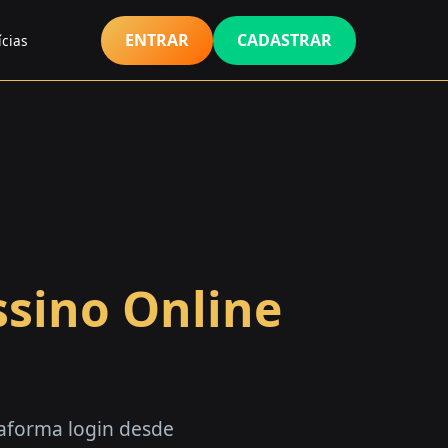
ENTRAR
CADASTRAR
ícias
ssino Online
aforma login desde