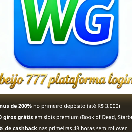
nus de 200%
no primeiro depósito (até R$ 3.000)
0 giros grátis
em slots premium (Book of Dead, Starbu
% de cashback
nas primeiras 48 horas sem rollover