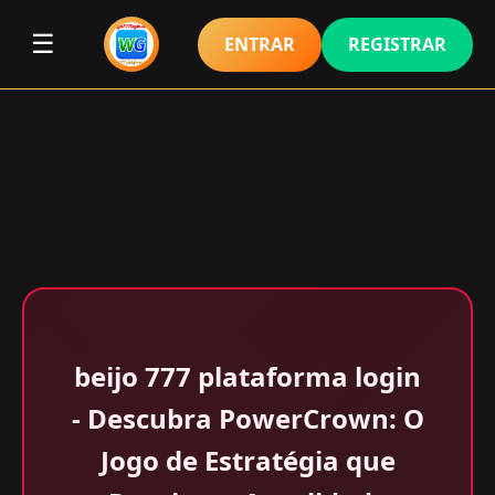
☰
ENTRAR
REGISTRAR
beijo 777 plataforma login
- Descubra PowerCrown: O
Jogo de Estratégia que