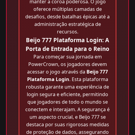
manter a coroa poderosa. O jogo
oferece múltiplas camadas de
desafios, desde batalhas épicas até a
administração estratégica de
recursos.
Beijo 777 Plataforma Login: A
Porta de Entrada para o Reino
Para começar sua jornada em
PowerCrown, os jogadores devem
acessar o jogo através da
Beijo 777
Plataforma Login
. Esta plataforma
robusta garante uma experiência de
login segura e eficiente, permitindo
que jogadores de todo o mundo se
conectem e interajam. A segurança é
um aspecto crucial, e Beijo 777 se
destaca por suas rigorosas medidas
de proteção de dados, assegurando