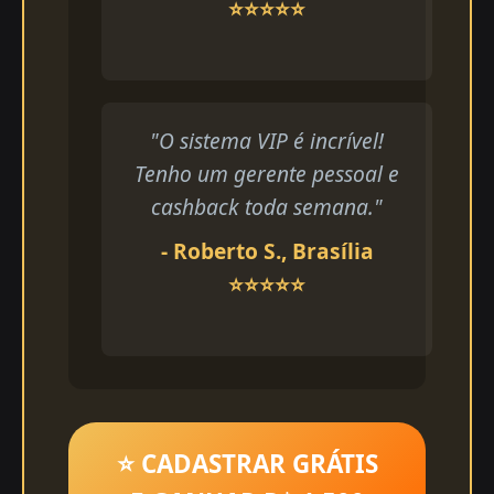
⭐⭐⭐⭐⭐
"O sistema VIP é incrível!
Tenho um gerente pessoal e
cashback toda semana."
- Roberto S., Brasília
⭐⭐⭐⭐⭐
⭐ CADASTRAR GRÁTIS