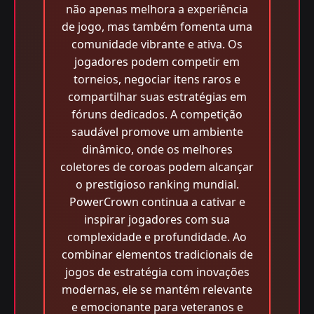
não apenas melhora a experiência
de jogo, mas também fomenta uma
comunidade vibrante e ativa. Os
jogadores podem competir em
torneios, negociar itens raros e
compartilhar suas estratégias em
fóruns dedicados. A competição
saudável promove um ambiente
dinâmico, onde os melhores
coletores de coroas podem alcançar
o prestigioso ranking mundial.
PowerCrown continua a cativar e
inspirar jogadores com sua
complexidade e profundidade. Ao
combinar elementos tradicionais de
jogos de estratégia com inovações
modernas, ele se mantém relevante
e emocionante para veteranos e