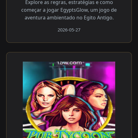
Explore as regras, estratégias e como
começar a jogar EgyptsGlow, um jogo de
aventura ambientado no Egito Antigo.
2026-05-27