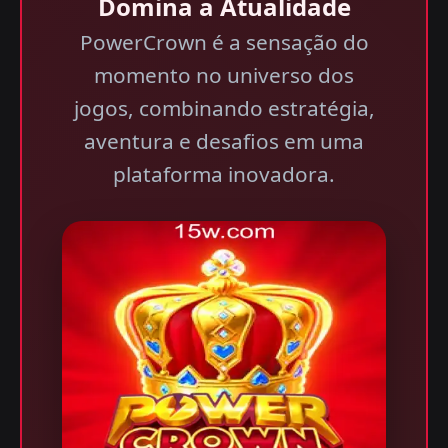
Domina a Atualidade
PowerCrown é a sensação do
momento no universo dos
jogos, combinando estratégia,
aventura e desafios em uma
plataforma inovadora.