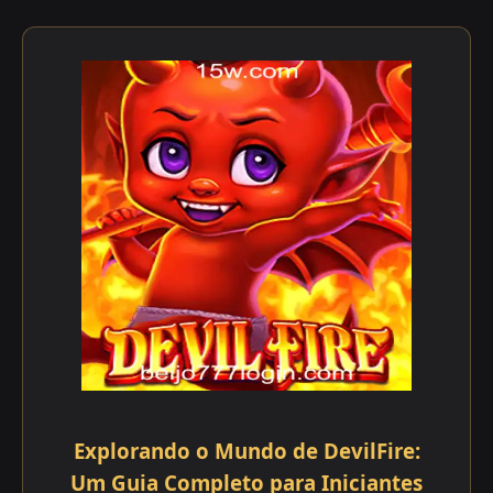
Explorando o Mundo de DevilFire:
Um Guia Completo para Iniciantes