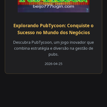
Explorando PubTycoon: Conquiste o
Sucesso no Mundo dos Negócios
Descubra PubTycoon, um jogo inovador que
combina estratégia e diversão na gestão de
pubs.
2026-04-25