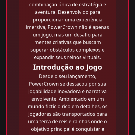
combinação única de estratégia e
aventura. Desenvolvido para
proporcionar uma experiência
imersiva, PowerCrown não é apenas
um jogo, mas um desafio para
mentes criativas que buscam
superar obstáculos complexos e
expandir seus reinos virtuais.
Introdução ao Jogo
Desde o seu lançamento,
PowerCrown se destacou por sua
jogabilidade inovadora e narrativa
envolvente. Ambientado em um
mundo fictício rico em detalhes, os
jogadores são transportados para
uma terra de reis e rainhas onde o
objetivo principal é conquistar e