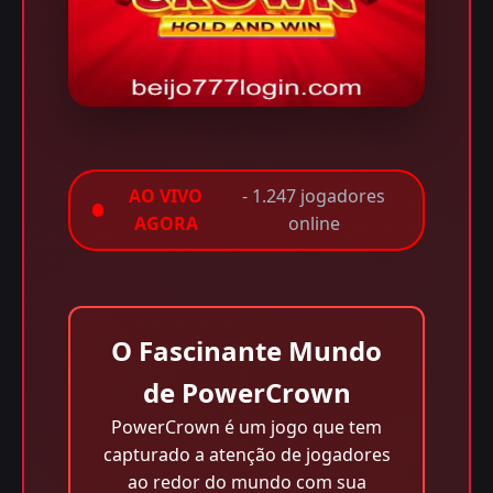
AO VIVO
- 1.247 jogadores
AGORA
online
O Fascinante Mundo
de PowerCrown
PowerCrown é um jogo que tem
capturado a atenção de jogadores
ao redor do mundo com sua