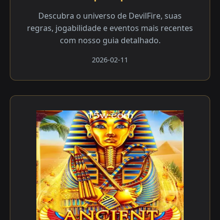
Descubra o universo de DevilFire, suas
regras, jogabilidade e eventos mais recentes
com nosso guia detalhado.
2026-02-11