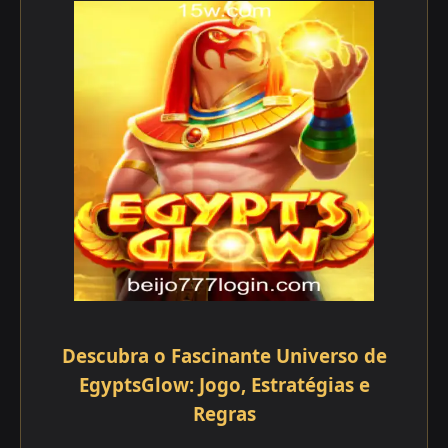
Descubra o Fascinante Universo de
EgyptsGlow: Jogo, Estratégias e
Regras