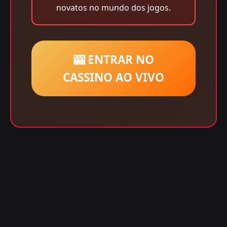
novatos no mundo dos jogos.
🎰 ENTRAR NO
CASSINO AO VIVO