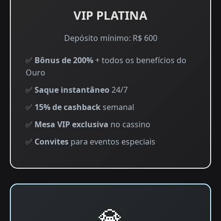
VIP PLATINA
Depósito mínimo: R$ 600
✅
Bônus de 200%
+ todos os benefícios do
Ouro
✅
Saque instantâneo
24/7
✅
15% de cashback
semanal
✅
Mesa VIP exclusiva
no cassino
✅
Convites
para eventos especiais
💎