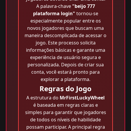
A palavra-chave
"beijo 777
plataforma login"
tornou-se
especialmente popular entre os
novos jogadores que buscam uma
maneira descomplicada de acessar o
jogo. Este processo solicita
informações básicas e garante uma
experiência de usuário segura e
personalizada. Depois de criar sua
conta, você estará pronto para
explorar a plataforma.
Regras do Jogo
A estrutura do
MrFirstLuckyWheel
é baseada em regras claras e
simples para garantir que jogadores
de todos os níveis de habilidade
possam participar. A principal regra