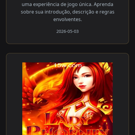
uma experiência de jogo única. Aprenda
sobre sua introdução, descrição e regras
envolventes.
2026-05-03