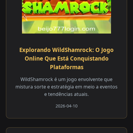
Explorando WildShamrock: O Jogo
Online Que Está Conquistando
Plataformas
WildShamrock é um jogo envolvente que
mistura sorte e estratégia em meio a eventos
e tendências atuais.
2026-04-10