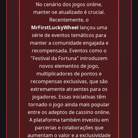
No cenário dos jogos online,
manter-se atualizado é crucial.
Recentemente, o
MrFirstLuckyWheel
lançou uma
série de eventos temáticos para
manter a comunidade engajada e
recompensada. Eventos como o
"Festival da Fortuna" introduzem
novos elementos de jogo,
multiplicadores de pontos e
recompensas exclusivas, que são
extremamente atraentes para os
jogadores. Essas iniciativas têm
tornado o jogo ainda mais popular
entre os adeptos de cassino online.
A plataforma também investiu em
parcerias e colaborações que
aumentam o valor e a exclusividade