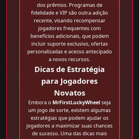
dos prêmios. Programas de
fidelidade e VIP são outra adição
recente, visando recompensar
jogadores frequentes com
benefícios adicionais, que podem
incluir suporte exclusivo, ofertas
personalizadas e acesso antecipado
a novos recursos.
Dicas de Estratégia
para Jogadores
Novatos
Embora o
MrFirstLuckyWheel
seja
um jogo de sorte, existem algumas
estratégias que podem ajudar os
jogadores a maximizar suas chances
de sucesso. Uma das dicas mais