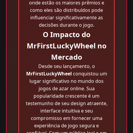
onde estão os maiores prêmios e
como eles são distribuídos pode
influenciar significativamente as
decisões durante o jogo.
O Impacto do
MrFirstLuckyWheel no
Mercado
Desde seu lançamento, o
MrFirstLuckyWheel
conquistou um
lugar significativo no mundo dos
jogos de azar online. Sua
popularidade crescente é um
testemunho de seu design atraente,
interface intuitiva e seu
compromisso em fornecer uma
experiência de jogo segura e