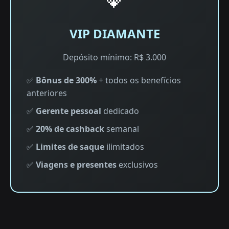
VIP DIAMANTE
Depósito mínimo: R$ 3.000
✅
Bônus de 300%
+ todos os benefícios
anteriores
✅
Gerente pessoal
dedicado
✅
20% de cashback
semanal
✅
Limites de saque
ilimitados
✅
Viagens e presentes
exclusivos