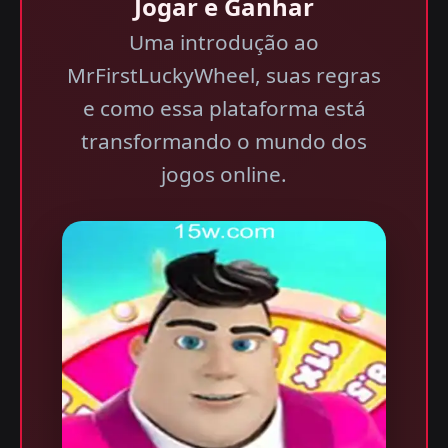
Jogar e Ganhar
Uma introdução ao
MrFirstLuckyWheel, suas regras
e como essa plataforma está
transformando o mundo dos
jogos online.