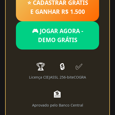
⭐ CADASTRAR GRÁTIS
E GANHAR R$ 1.500
🎮 JOGAR AGORA -
DEMO GRÁTIS
🏆
🔒
✅
Licença CIEJA
SSL 256-bit
eCOGRA
🏦
Aprovado pelo Banco Central