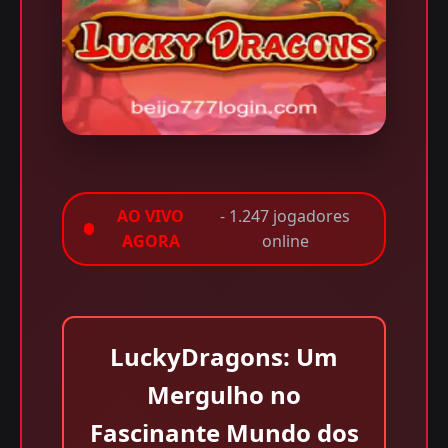
AO VIVO
- 1.247 jogadores
AGORA
online
LuckyDragons: Um
Mergulho no
Fascinante Mundo dos