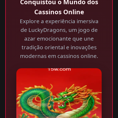
Conquistou o Mundo dos
Cassinos Online
Explore a experiência imersiva
de LuckyDragons, um jogo de
azar emocionante que une
tradição oriental e inovações
modernas em cassinos online.