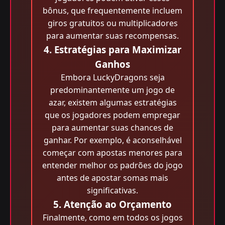
bônus, que frequentemente incluem
giros gratuitos ou multiplicadores
para aumentar suas recompensas.
4. Estratégias para Maximizar
Ganhos
Embora LuckyDragons seja
predominantemente um jogo de
azar, existem algumas estratégias
que os jogadores podem empregar
para aumentar suas chances de
ganhar. Por exemplo, é aconselhável
começar com apostas menores para
entender melhor os padrões do jogo
antes de apostar somas mais
significativas.
5. Atenção ao Orçamento
Finalmente, como em todos os jogos