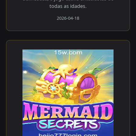
todas as idades.
2026-04-18