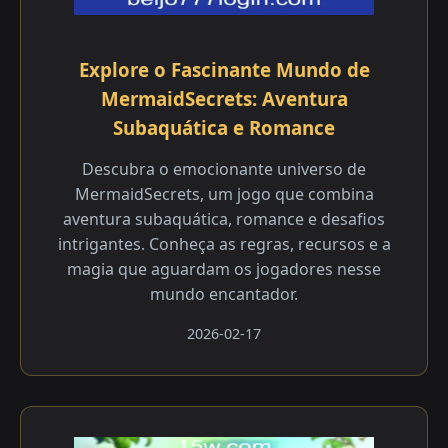
Explore o Fascinante Mundo de
MermaidSecrets: Aventura
Subaquática e Romance
Descubra o emocionante universo de
MermaidSecrets, um jogo que combina
aventura subaquática, romance e desafios
intrigantes. Conheça as regras, recursos e a
magia que aguardam os jogadores nesse
mundo encantador.
2026-02-17