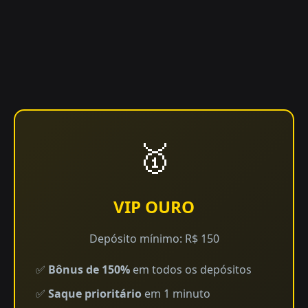
🥇
VIP OURO
Depósito mínimo: R$ 150
✅
Bônus de 150%
em todos os depósitos
✅
Saque prioritário
em 1 minuto