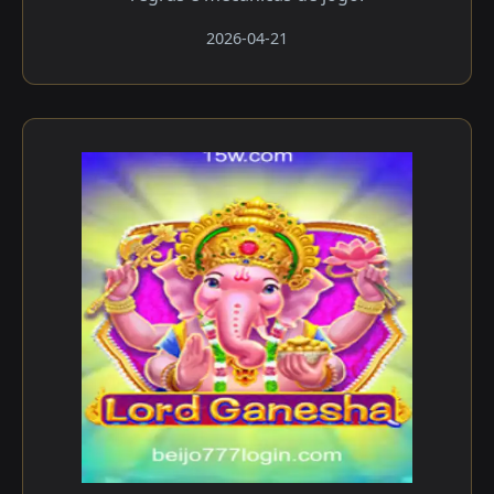
2026-04-21