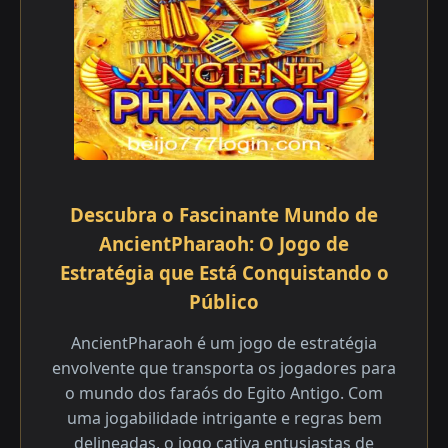
Descubra o Fascinante Mundo de
AncientPharaoh: O Jogo de
Estratégia que Está Conquistando o
Público
AncientPharaoh é um jogo de estratégia
envolvente que transporta os jogadores para
o mundo dos faraós do Egito Antigo. Com
uma jogabilidade intrigante e regras bem
delineadas, o jogo cativa entusiastas de