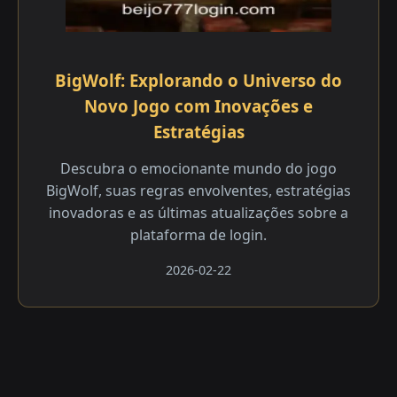
BigWolf: Explorando o Universo do
Novo Jogo com Inovações e
Estratégias
Descubra o emocionante mundo do jogo
BigWolf, suas regras envolventes, estratégias
inovadoras e as últimas atualizações sobre a
plataforma de login.
2026-02-22