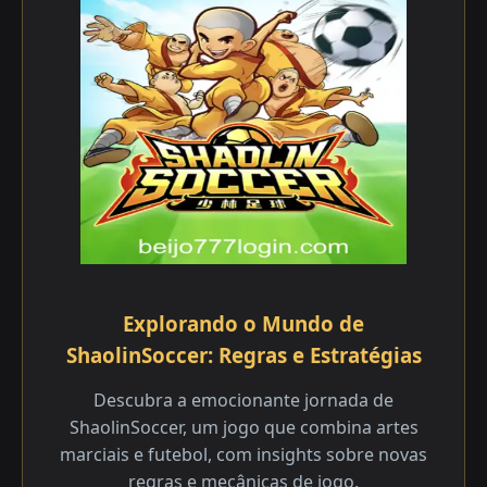
Explorando o Mundo de
ShaolinSoccer: Regras e Estratégias
Descubra a emocionante jornada de
ShaolinSoccer, um jogo que combina artes
marciais e futebol, com insights sobre novas
regras e mecânicas de jogo.