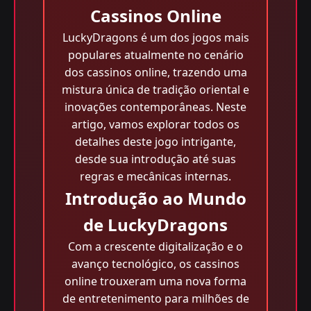
Cassinos Online
LuckyDragons é um dos jogos mais
populares atualmente no cenário
dos cassinos online, trazendo uma
mistura única de tradição oriental e
inovações contemporâneas. Neste
artigo, vamos explorar todos os
detalhes deste jogo intrigante,
desde sua introdução até suas
regras e mecânicas internas.
Introdução ao Mundo
de LuckyDragons
Com a crescente digitalização e o
avanço tecnológico, os cassinos
online trouxeram uma nova forma
de entretenimento para milhões de