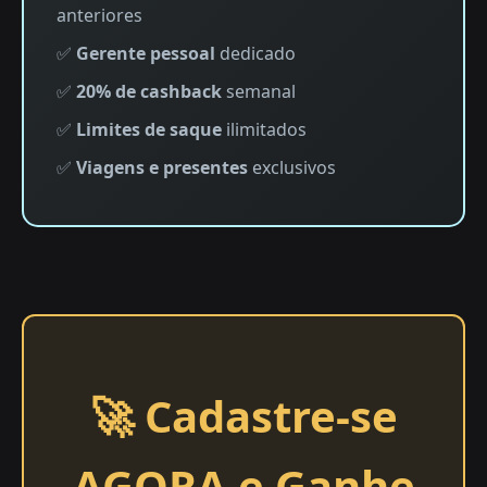
anteriores
✅
Gerente pessoal
dedicado
✅
20% de cashback
semanal
✅
Limites de saque
ilimitados
✅
Viagens e presentes
exclusivos
🚀 Cadastre-se
AGORA e Ganhe