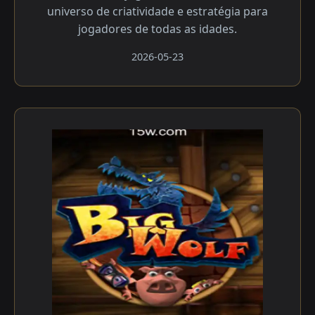
universo de criatividade e estratégia para
jogadores de todas as idades.
2026-05-23