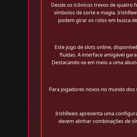
Desde os icônicos trevos de quatro fo
símbolos de sorte e magia. IrishRee
podem girar os rolos em busca de 
Este jogo de slots online, disponíve
fluídas. A interface amigável ga
Destacando-se em meio a uma abundân
Para jogadores novos no mundo dos sl
IrishReels apresenta uma configura
devem alinhar combinações de sím