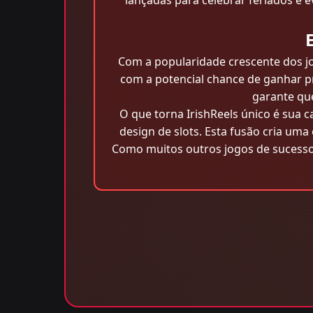
lançadas para celebrar feriados e 
Com a popularidade crescente dos jo
com a potencial chance de ganhar prê
garante que
O que torna IrishReels único é sua 
design de slots. Esta fusão cria uma
Como muitos outros jogos de sucesso,