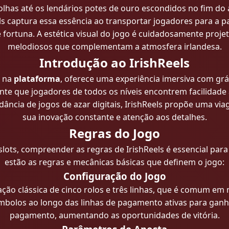
lhas até os lendários potes de ouro escondidos no fim do ar
ls captura essa essência ao transportar jogadores para a 
fortuna. A estética visual do jogo é cuidadosamente proje
melodiosos que complementam a atmosfera irlandesa.
Introdução ao IrishReels
l na
plataforma
, oferece uma experiência imersiva com grá
rante que jogadores de todos os níveis encontrem facilidade
cia de jogos de azar digitais, IrishReels propõe uma via
sua inovação constante e atenção aos detalhes.
Regras do Jogo
ots, compreender as regras de IrishReels é essencial para
estão as regras e mecânicas básicas que definem o jogo:
Configuração do Jogo
ção clássica de cinco rolos e três linhas, que é comum em 
bolos ao longo das linhas de pagamento ativas para ganha
pagamento, aumentando as oportunidades de vitória.