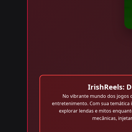
IrishReels: 
No vibrante mundo dos jogos d
entretenimento. Com sua temática i
explorar lendas e mitos enquant
mecânicas, injeta