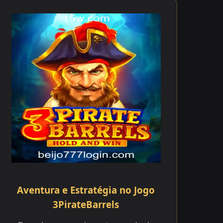
Aventura e Estratégia no Jogo
3PirateBarrels