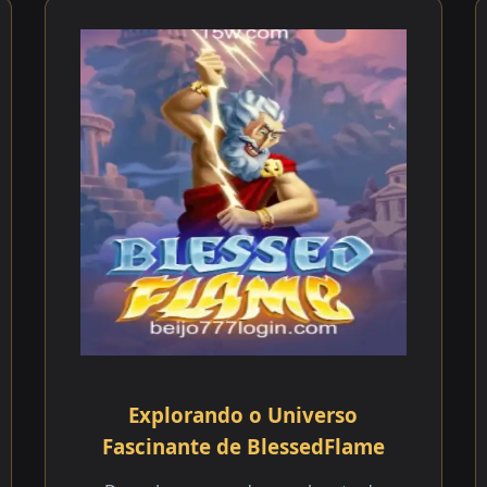
Explorando o Universo
Fascinante de BlessedFlame