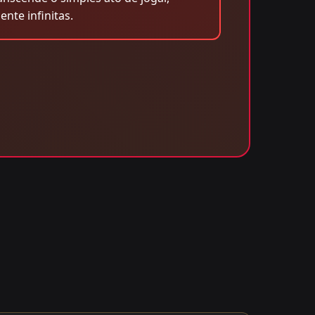
te infinitas.