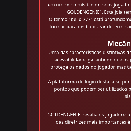
em um reino místico onde os jogador
"GOLDENGENIE". Esta joia tem
O termo "beijo 777" está profundame
formar para desbloquear determinado
Mecâni
Uma das características distintivas
acessibilidade, garantindo que os
protege os dados do jogador, mas t
A plataforma de login destaca-se p
pontos que podem ser utilizados pa
si
GOLDENGENIE desafia os jogadores c
das diretrizes mais importantes é