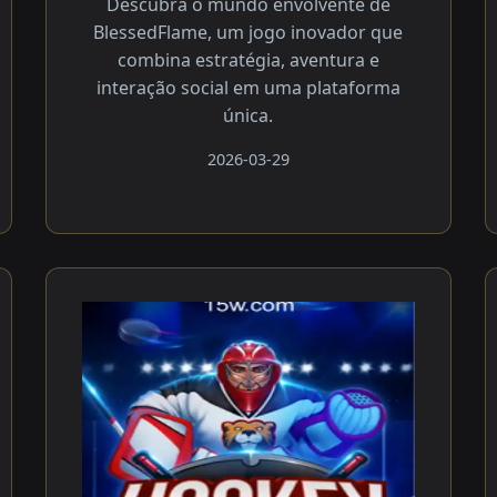
Descubra o mundo envolvente de
BlessedFlame, um jogo inovador que
combina estratégia, aventura e
interação social em uma plataforma
única.
2026-03-29