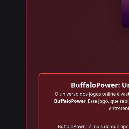
BuffaloPower: U
O universo dos jogos online é va
BuffaloPower
. Este jogo, que ra
entreten
BuffaloPower é mais do que ape