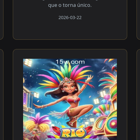
que o torna único.
2026-03-22