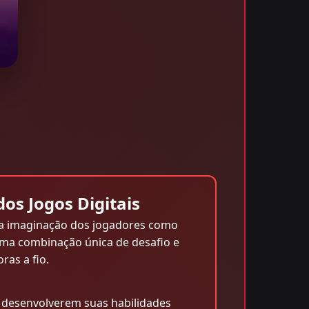
s Jogos Digitais
r a imaginação dos jogadores como
uma combinação única de desafio e
as a fio.
 desenvolverem suas habilidades