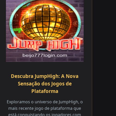
Descubra JumpHigh: A Nova
Sensação dos Jogos de
Plataforma
Exploramos o universo de JumpHigh, o
mais recente jogo de plataforma que
está conquistando os jogadores com