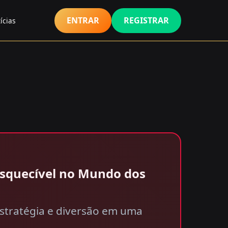
ENTRAR
REGISTRAR
ícias
esquecível no Mundo dos
stratégia e diversão em uma