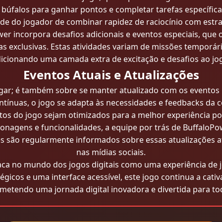
os búfalos para ganhar pontos e completar tarefas específic
e do jogador de combinar rapidez de raciocínio com estra
wer incorpora desafios adicionais e eventos especiais, que
as exclusivas. Estas atividades variam de missões temporár
icionando uma camada extra de excitação e desafios ao jo
Eventos Atuais e Atualizações
gar; é também sobre se manter atualizado com os eventos
ntínuas, o jogo se adapta às necessidades e feedbacks da
tos do jogo sejam otimizados para a melhor experiência pos
sonagens e funcionalidades, a equipe por trás de Buffalo
s são regularmente informados sobre essas atualizações at
nas mídias sociais.
a no mundo dos jogos digitais como uma experiência de jog
gicos e uma interface acessível, este jogo continua a cati
metendo uma jornada digital inovadora e divertida para to