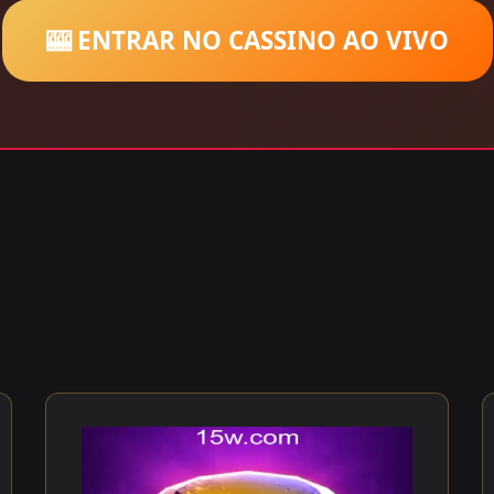
🎰 ENTRAR NO CASSINO AO VIVO