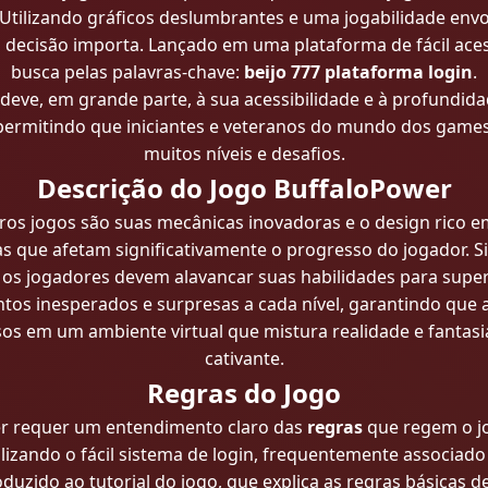
Utilizando gráficos deslumbrantes e uma jogabilidade envo
ecisão importa. Lançado em uma plataforma de fácil acess
busca pelas palavras-chave:
beijo 777 plataforma login
.
deve, em grande parte, à sua acessibilidade e à profundid
permitindo que iniciantes e veteranos do mundo dos game
muitos níveis e desafios.
Descrição do Jogo BuffaloPower
ros jogos são suas mecânicas inovadoras e o design rico em
as que afetam significativamente o progresso do jogador
os jogadores devem alavancar suas habilidades para superar
tos inesperados e surpresas a cada nível, garantindo que 
sos em um ambiente virtual que mistura realidade e fantasi
cativante.
Regras do Jogo
r requer um entendimento claro das
regras
que regem o j
lizando o fácil sistema de login, frequentemente associado 
duzido ao tutorial do jogo, que explica as regras básicas d