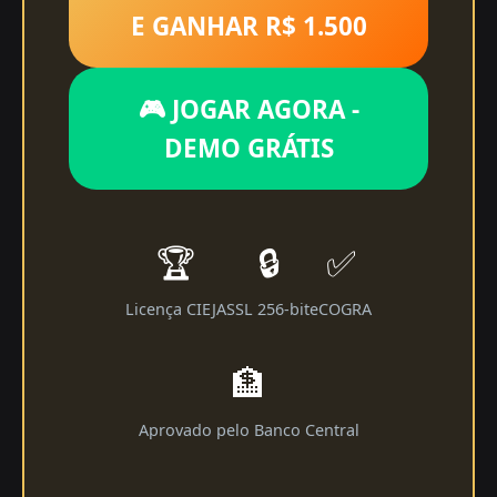
E GANHAR R$ 1.500
🎮 JOGAR AGORA -
DEMO GRÁTIS
🏆
🔒
✅
Licença CIEJA
SSL 256-bit
eCOGRA
🏦
Aprovado pelo Banco Central