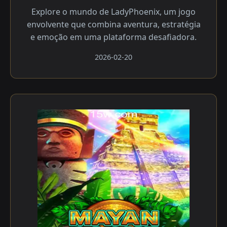
Explore o mundo de LadyPhoenix, um jogo
envolvente que combina aventura, estratégia
e emoção em uma plataforma desafiadora.
2026-02-20