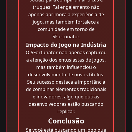
truques. Tal engajamento não
apenas aprimora a experiência de
jogo, mas também fortalece a
comunidade em torno de
5Fortunator.
Impacto do Jogo na Indústria
O 5Fortunator não apenas capturou
a atenção dos entusiastas de jogos,
mas também influenciou o
desenvolvimento de novos títulos.
Seu sucesso destaca a importância
de combinar elementos tradicionais
e inovadores, algo que outras
desenvolvedoras estão buscando
replicar.
Conclusão
Se você está buscando um jogo que