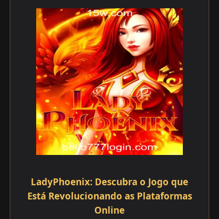
LadyPhoenix: Descubra o Jogo que
Está Revolucionando as Plataformas
Online