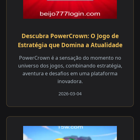
Descubra PowerCrown: O Jogo de
Estratégia que Domina a Atualidade
PowerCrown é a sensação do momento no
universo dos jogos, combinando estratégia,
aventura e desafios em uma plataforma
inovadora.
2026-03-04