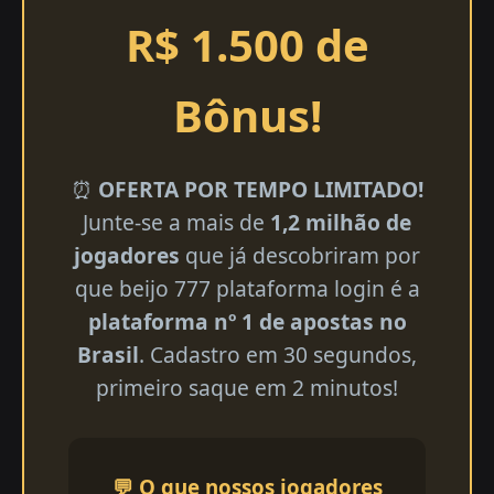
R$ 1.500 de
Bônus!
⏰
OFERTA POR TEMPO LIMITADO!
Junte-se a mais de
1,2 milhão de
jogadores
que já descobriram por
que beijo 777 plataforma login é a
plataforma nº 1 de apostas no
Brasil
. Cadastro em 30 segundos,
primeiro saque em 2 minutos!
💬 O que nossos jogadores