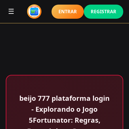
☰
ENTRAR
REGISTRAR
beijo 777 plataforma login
- Explorando o Jogo
5Fortunator: Regras,