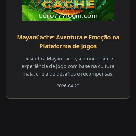
MayanCache: Aventura e Emoção na
Plataforma de Jogos
Descubra MayanCache, a emocionante
experiência de jogo com base na cultura
maia, cheia de desafios e recompensas.
2026-04-29