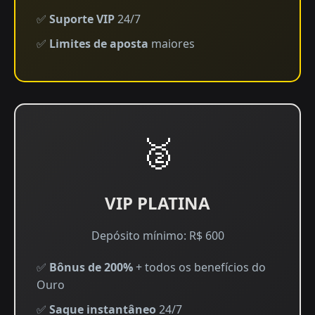
✅
Suporte VIP
24/7
✅
Limites de aposta
maiores
🥈
VIP PLATINA
Depósito mínimo: R$ 600
✅
Bônus de 200%
+ todos os benefícios do
Ouro
✅
Saque instantâneo
24/7