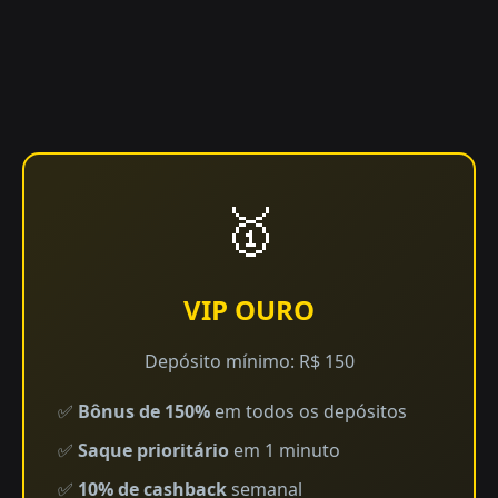
🥇
VIP OURO
Depósito mínimo: R$ 150
✅
Bônus de 150%
em todos os depósitos
✅
Saque prioritário
em 1 minuto
✅
10% de cashback
semanal